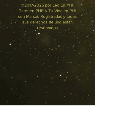
@2017-2025 por Leo En PHI.
Tarot en PHI® y Tu Vida en PHI
son Marcas Registradas y todos
sus derechos de uso están
reservados