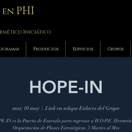
PHI
a en
rmético Iniciático
ogramas
Productos
Servicios
Grupos
HOPE-IN
mar, 10 may
  |  
Link en solapa Enlaces del Grupo
-IN es la Puerta de Entrada para ingresar a H.O.P.E. Hermeti
Orquestación de Planes Estratégicos. 3 Martes al Mes