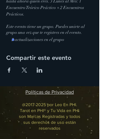
hasta ahora quién eres. 3 Lunes al Mes: 1 
Encuentro Teórico Práctico + 2 Encuentros 
Prácticos.
Este evento tiene un grupo. Puedes unirte al
grupo una vez que te registres en el evento.
2 actualizaciones en el grupo
Compartir este evento
Políticas de Privacidad
@2017-2025 por Leo En PHI.
Tarot en PHI® y Tu Vida en PHI
son Marcas Registradas y todos
sus derechos de uso están
reservados