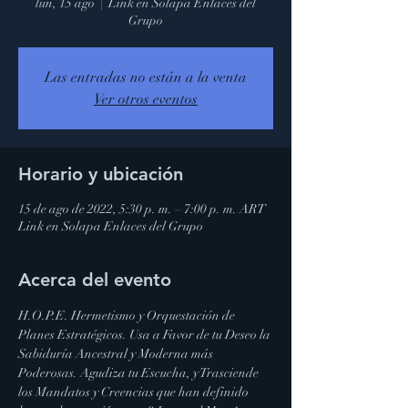
lun, 15 ago
  |  
Link en Solapa Enlaces del
Grupo
Las entradas no están a la venta
Ver otros eventos
Horario y ubicación
15 de ago de 2022, 5:30 p. m. – 7:00 p. m. ART
Link en Solapa Enlaces del Grupo
Acerca del evento
H.O.P.E. Hermetismo y Orquestación de 
Planes Estratégicos. Usa a Favor de tu Deseo la 
Sabiduría Ancestral y Moderna más 
Poderosas. Agudiza tu Escucha, y Trasciende 
los Mandatos y Creencias que han definido 