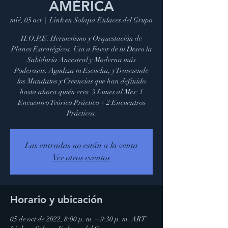
AMÉRICA
mié, 05 oct
  |  
Link en Solapa Enlaces del Grupo
H.O.P.E. Hermetismo y Orquestación de
Planes Estratégicos. Usa a Favor de tu Deseo la
Sabiduría Ancestral y Moderna más
Poderosas. Agudiza tu Escucha, y Trasciende
los Mandatos y Creencias que han definido
hasta ahora quién eres. 3 Lunes al Mes: 1
Encuentro Teórico Práctico + 2 Encuentros
Prácticos.
Las entradas no están a la venta
Ver otros eventos
Horario y ubicación
05 de oct de 2022, 8:00 p. m. – 9:30 p. m. ART