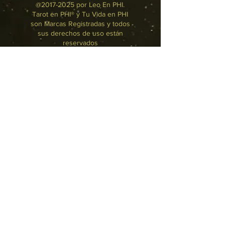
@2017-2025 por Leo En PHI.
Tarot en PHI® y Tu Vida en PHI
son Marcas Registradas y todos
sus derechos de uso están
reservados