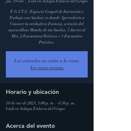
jue, 19 ene
  |  
Link en Solapa Enlaces del Grupo
E.G.I.T.S. (Espacio Grupal de Iniciación y
Trabajo con Sueños) es donde Aprenderás a
Conocer tu verdadera Esencia, a través del
maravilloso Mundo de tus Sueños. 3 Jueves al
Mes: 2 Encuentros Teóricos + 1 Encuentro
Práctico.
Las entradas no están a la venta
Ver otros eventos
Horario y ubicación
19 de ene de 2023, 5:00 p. m. – 6:30 p. m.
Link en Solapa Enlaces del Grupo
Acerca del evento