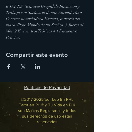
E.G.I.T.S. (Espacio Grupal de Iniciación y 
Trabajo con Sueños) es donde Aprenderás a 
Conocer tu verdadera Esencia, a través del 
maravilloso Mundo de tus Sueños. 3 Jueves al 
Mes: 2 Encuentros Teóricos + 1 Encuentro 
Práctico.
Compartir este evento
Políticas de Privacidad
@2017-2025 por Leo En PHI.
Tarot en PHI® y Tu Vida en PHI
son Marcas Registradas y todos
sus derechos de uso están
reservados