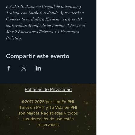
E.G.I.T.S. (Espacio Grupal de Iniciación y 
Trabajo con Sueños) es donde Aprenderás a 
Conocer tu verdadera Esencia, a través del 
maravilloso Mundo de tus Sueños. 3 Jueves al 
Mes: 2 Encuentros Teóricos + 1 Encuentro 
Práctico.
Compartir este evento
Políticas de Privacidad
@2017-2025 por Leo En PHI.
Tarot en PHI® y Tu Vida en PHI
son Marcas Registradas y todos
sus derechos de uso están
reservados