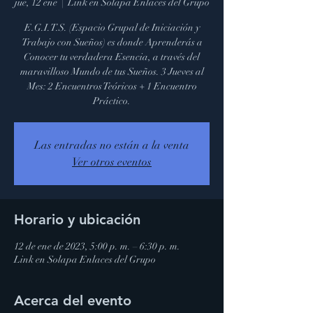
jue, 12 ene
  |  
Link en Solapa Enlaces del Grupo
E.G.I.T.S. (Espacio Grupal de Iniciación y
Trabajo con Sueños) es donde Aprenderás a
Conocer tu verdadera Esencia, a través del
maravilloso Mundo de tus Sueños. 3 Jueves al
Mes: 2 Encuentros Teóricos + 1 Encuentro
Práctico.
Las entradas no están a la venta
Ver otros eventos
Horario y ubicación
12 de ene de 2023, 5:00 p. m. – 6:30 p. m.
Link en Solapa Enlaces del Grupo
Acerca del evento