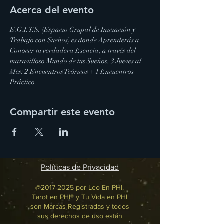
Acerca del evento
E.G.I.T.S. (Espacio Grupal de Iniciación y 
Trabajo con Sueños) es donde Aprenderás a 
Conocer tu verdadera Esencia, a través del 
maravilloso Mundo de tus Sueños. 3 Jueves al 
Mes: 2 Encuentros Teóricos + 1 Encuentros 
Práctico.
Compartir este evento
Políticas de Privacidad
@2017-2025 por Leo En PHI.
Tarot en PHI® y Tu Vida en PHI
son Marcas Registradas y todos
sus derechos de uso están