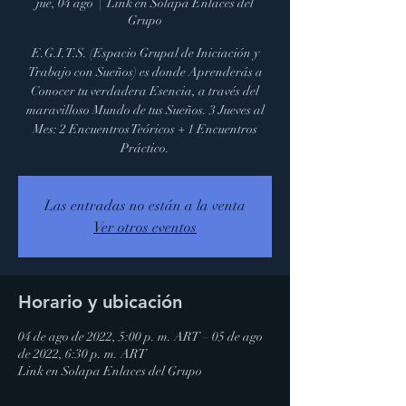
jue, 04 ago
  |  
Link en Solapa Enlaces del
Grupo
E.G.I.T.S. (Espacio Grupal de Iniciación y
Trabajo con Sueños) es donde Aprenderás a
Conocer tu verdadera Esencia, a través del
maravilloso Mundo de tus Sueños. 3 Jueves al
Mes: 2 Encuentros Teóricos + 1 Encuentros
Práctico.
Las entradas no están a la venta
Ver otros eventos
Horario y ubicación
04 de ago de 2022, 5:00 p. m. ART – 05 de ago
de 2022, 6:30 p. m. ART
Link en Solapa Enlaces del Grupo