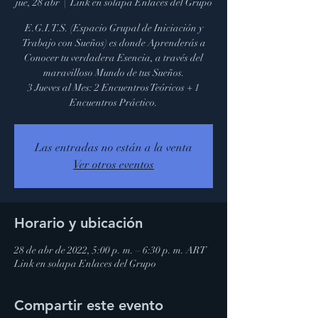
jue, 28 abr
  |  
Link en solapa Enlaces del Grupo
E.G.I.T.S. (Espacio Grupal de Iniciación y
Trabajo con Sueños) es donde Aprenderás a
Conocer tu verdadera Esencia, a través del
maravilloso Mundo de tus Sueños.
3 Jueves al Mes: 2 Encuentros Teóricos + 1
Encuentros Práctico.
Las entradas no están a la venta
Ver otros eventos
Horario y ubicación
28 de abr de 2022, 5:00 p. m. – 6:30 p. m. ART
Link en solapa Enlaces del Grupo
Compartir este evento