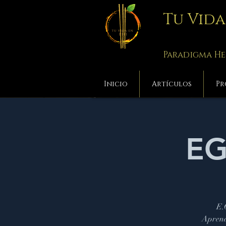
Tu Vid
Paradigma He
Inicio
Artículos
Pr
EG
E.
Aprend