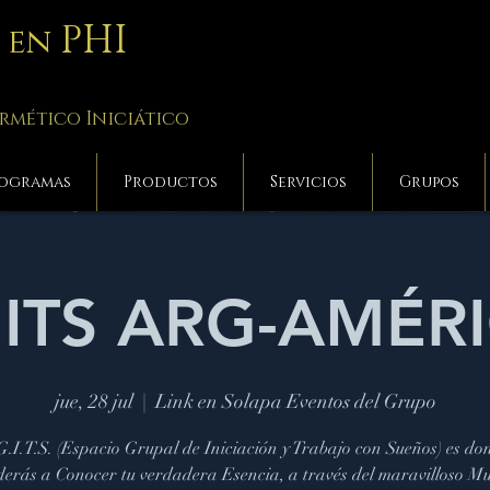
PHI
a en
rmético Iniciático
ogramas
Productos
Servicios
Grupos
ITS ARG-AMÉR
jue, 28 jul
  |  
Link en Solapa Eventos del Grupo
G.I.T.S. (Espacio Grupal de Iniciación y Trabajo con Sueños) es do
erás a Conocer tu verdadera Esencia, a través del maravilloso M