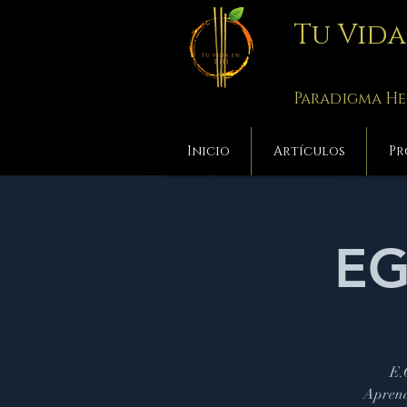
Tu Vid
Paradigma He
Inicio
Artículos
Pr
EG
E.
Aprend