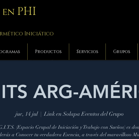
PHI
a en
rmético Iniciático
ogramas
Productos
Servicios
Grupos
ITS ARG-AMÉR
jue, 14 jul
  |  
Link en Solapa Eventos del Grupo
G.I.T.S. (Espacio Grupal de Iniciación y Trabajo con Sueños) es do
erás a Conocer tu verdadera Esencia, a través del maravilloso M