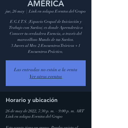
AMÉRICA
jue, 26 may
  |  
Link en solapa Eventos del Grupo
E.G.I.T.S. (Espacio Grupal de Iniciación y
Trabajo con Sueños) es donde Aprenderás a
Conocer tu verdadera Esencia, a través del
maravilloso Mundo de tus Sueños.
3 Jueves al Mes: 2 Encuentros Teóricos + 1
Encuentros Práctico.
Las entradas no están a la venta
Ver otros eventos
Horario y ubicación
26 de may de 2022, 7:30 p. m. – 9:00 p. m. ART
Link en solapa Eventos del Grupo
Este evento tiene un grupo. Puedes unirte al